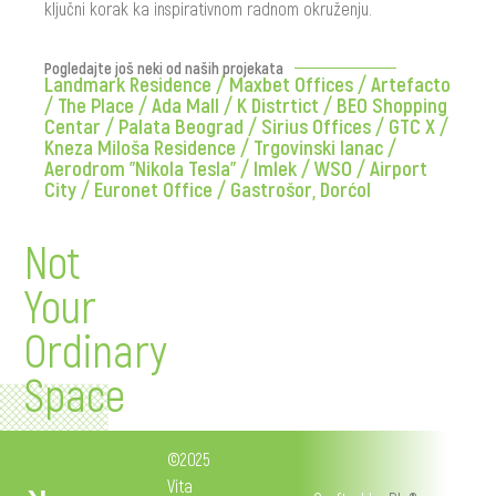
ključni korak ka inspirativnom radnom okruženju.
Pogledajte još neki od naših projekata
Landmark Residence
/
Maxbet Offices
/
Artefacto
/
The Place
/
Ada Mall
/
K Distrtict
/
BEO Shopping
Centar
/
Palata Beograd
/
Sirius Offices
/
GTC X
/
Kneza Miloša Residence
/
Trgovinski lanac
/
Aerodrom "Nikola Tesla"
/
Imlek
/
WSO
/
Airport
City
/
Euronet Office
/
Gastrošor, Dorćol
Not
Your
Ordinary
Space
©2025
Vita