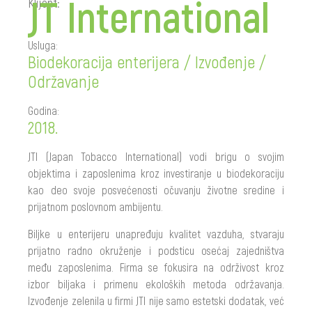
JT International
Klijent:
Usluga:
Biodekoracija enterijera / Izvođenje /
Održavanje
Godina:
2018.
JTI (Japan Tobacco International) vodi brigu o svojim
objektima i zaposlenima kroz investiranje u biodekoraciju
kao deo svoje posvećenosti očuvanju životne sredine i
prijatnom poslovnom ambijentu.
Biljke u enterijeru unapređuju kvalitet vazduha, stvaraju
prijatno radno okruženje i podsticu osećaj zajedništva
među zaposlenima. Firma se fokusira na održivost kroz
izbor biljaka i primenu ekoloških metoda održavanja.
Izvođenje zelenila u firmi JTI nije samo estetski dodatak, već