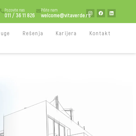
Pozovite nas
Pišite nam
011 / 36 11 826
welcome@vitaverde.rs
luge
Rešenja
Karijera
Kontakt