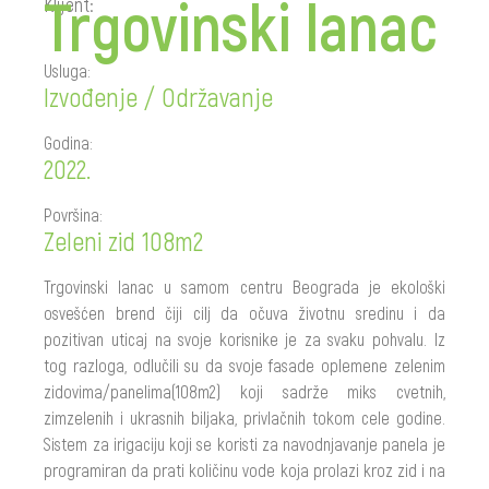
Trgovinski lanac
Klijent:
Usluga:
Izvođenje / Održavanje
Godina:
2022.
Površina:
Zeleni zid 108m2
Trgovinski lanac u samom centru Beograda je ekološki
osvešćen brend čiji cilj da očuva životnu sredinu i da
pozitivan uticaj na svoje korisnike je za svaku pohvalu. Iz
tog razloga, odlučili su da svoje fasade oplemene zelenim
zidovima/panelima(108m2) koji sadrže miks cvetnih,
zimzelenih i ukrasnih biljaka, privlačnih tokom cele godine.
Sistem za irigaciju koji se koristi za navodnjavanje panela je
programiran da prati količinu vode koja prolazi kroz zid i na