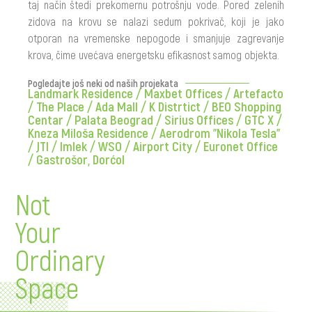
taj način štedi prekomernu potrošnju vode. Pored zelenih
zidova na krovu se nalazi sedum pokrivač, koji je jako
otporan na vremenske nepogode i smanjuje zagrevanje
krova, čime uvećava energetsku efikasnost samog objekta.
Pogledajte još neki od naših projekata
Landmark Residence
/
Maxbet Offices
/
Artefacto
/
The Place
/
Ada Mall
/
K Distrtict
/
BEO Shopping
Centar
/
Palata Beograd
/
Sirius Offices
/
GTC X
/
Kneza Miloša Residence
/
Aerodrom "Nikola Tesla"
/
JTI
/
Imlek
/
WSO
/
Airport City
/
Euronet Office
/
Gastrošor, Dorćol
Not
Your
Ordinary
Space